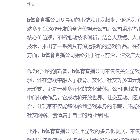
价。
b体育直播
公司从最初的小游戏开发起步，逐渐发展
端多平台游戏开发的全方位娱乐公司。公司秉承“智
核心价值观，不断推动技术创新，结合大数据、人
技术，推出了一系列具有深远影响的游戏作品。在
方面，
b体育直播
公司始终处于行业前沿，深受广大
作为行业的创新者，
b体育直播
公司不仅仅关注游戏
验，还在游戏中融入了教育、文化、社交等多重元
乐形式，更是一种多元化的文化载体。公司推出的“
中的代表作品，它成功将开放世界、社交互动、经
合，让玩家不仅能够体验到游戏本身的乐趣，还能
社交网络、创造属于自己的商业帝国。
此外，
b体育直播
公司注重游戏的多元化发展，不