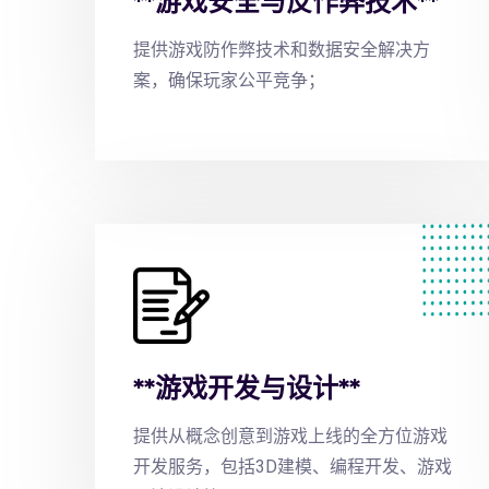
**游戏安全与反作弊技术**
提供游戏防作弊技术和数据安全解决方
案，确保玩家公平竞争；
**游戏开发与设计**
提供从概念创意到游戏上线的全方位游戏
开发服务，包括3D建模、编程开发、游戏