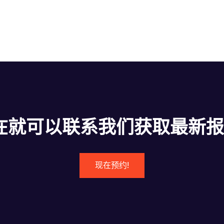
在就可以联系我们获取最新报
现在预约!