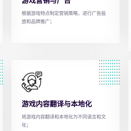
游戏营销与广告
根据游戏特点制定营销策略，进行广告投
放和品牌推广；
游戏内容翻译与本地化
将游戏内容翻译和本地化为不同语言和文
化；