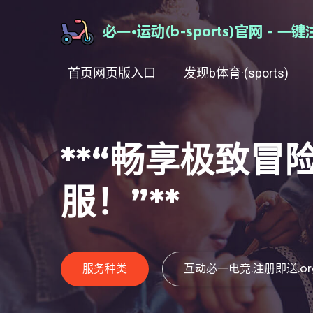
首页网页版入口
发现b体育·(sports)
**“畅享极致
服！”**
服务种类
互动必一电竞.注册即送.or