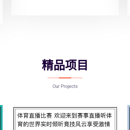
精品项目
Our Projects